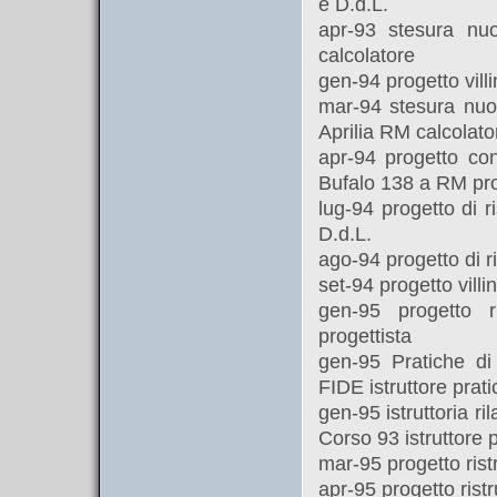
e D.d.L.
apr-93 stesura nu
calcolatore
gen-94 progetto villi
mar-94 stesura nuov
Aprilia RM calcolato
apr-94 progetto con
Bufalo 138 a RM pro
lug-94 progetto di r
D.d.L.
ago-94 progetto di r
set-94 progetto villi
gen-95 progetto r
progettista
gen-95 Pratiche 
FIDE istruttore prati
gen-95 istruttoria ri
Corso 93 istruttore p
mar-95 progetto rist
apr-95 progetto rist