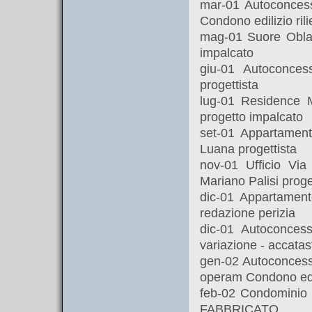
mar-01 Autoconcess
Condono edilizio rili
mag-01 Suore Oblat
impalcato
giu-01 Autoconcess
progettista
lug-01 Residence 
progetto impalcato
set-01 Appartament
Luana progettista
nov-01 Ufficio Vi
Mariano Palisi proge
dic-01 Appartamen
redazione perizia
dic-01 Autoconces
variazione - accata
gen-02 Autoconcess
operam Condono edili
feb-02 Condominio
FABBRICATO